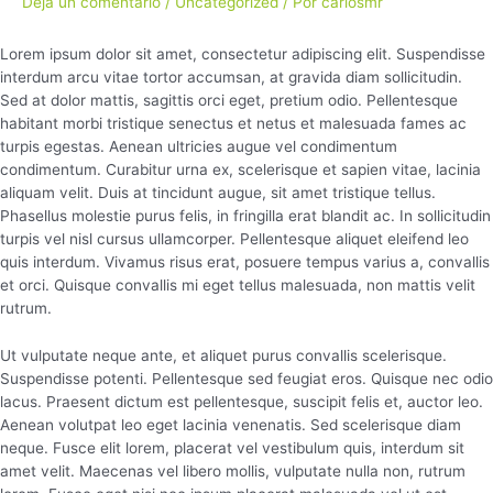
Deja un comentario
/
Uncategorized
/ Por
carlosmr
Lorem ipsum dolor sit amet, consectetur adipiscing elit. Suspendisse
interdum arcu vitae tortor accumsan, at gravida diam sollicitudin.
Sed at dolor mattis, sagittis orci eget, pretium odio. Pellentesque
habitant morbi tristique senectus et netus et malesuada fames ac
turpis egestas. Aenean ultricies augue vel condimentum
condimentum. Curabitur urna ex, scelerisque et sapien vitae, lacinia
aliquam velit. Duis at tincidunt augue, sit amet tristique tellus.
Phasellus molestie purus felis, in fringilla erat blandit ac. In sollicitudin
turpis vel nisl cursus ullamcorper. Pellentesque aliquet eleifend leo
quis interdum. Vivamus risus erat, posuere tempus varius a, convallis
et orci. Quisque convallis mi eget tellus malesuada, non mattis velit
rutrum.
Ut vulputate neque ante, et aliquet purus convallis scelerisque.
Suspendisse potenti. Pellentesque sed feugiat eros. Quisque nec odio
lacus. Praesent dictum est pellentesque, suscipit felis et, auctor leo.
Aenean volutpat leo eget lacinia venenatis. Sed scelerisque diam
neque. Fusce elit lorem, placerat vel vestibulum quis, interdum sit
amet velit. Maecenas vel libero mollis, vulputate nulla non, rutrum