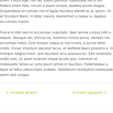
lorem. Fusce eget nisi nec ipsum placerat malesuada vel ut est.
Nullam lorem felis, rutrum a ipsum ornare, sodales iaculis magna.
Suspendisse accumsan nisi at ligula faucibus blandit at ac ipsum. Ut
at tincidunt libero. In dolor mauris, elementum a neque a, dapibus
accumsan mauris.
Fusce id nibh sed mi accumsan vulputate. Nam lacinia cursus nibh a
aliquet. Quisque nec ultrices ex, maximus rutrum purus. Aenean nec
accumsan tellus. Duis tempor neque ut nisi ornare, a luctus dolor
mollis. Donec interdum placerat lacus, et eleifend libero pharetra a. In
tristique magna lorem, quis faucibus arcu posuere eu. Sed venenatis
mollis odio, sit amet molestie neque iaculis quis. Interdum et
malesuada fames ac ante ipsum primis in faucibus. Pellentesque a
ligula at tellus ullamcorper sodales. Vestibulum vestibulum malesuada
quam sed congue.
←
Entrada anterior
Entrada siguiente
→