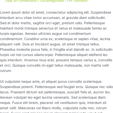
Deja un comentario
/
Uncategorized
/ Por
carlosmr
Lorem ipsum dolor sit amet, consectetur adipiscing elit. Suspendisse
interdum arcu vitae tortor accumsan, at gravida diam sollicitudin.
Sed at dolor mattis, sagittis orci eget, pretium odio. Pellentesque
habitant morbi tristique senectus et netus et malesuada fames ac
turpis egestas. Aenean ultricies augue vel condimentum
condimentum. Curabitur urna ex, scelerisque et sapien vitae, lacinia
aliquam velit. Duis at tincidunt augue, sit amet tristique tellus.
Phasellus molestie purus felis, in fringilla erat blandit ac. In sollicitudin
turpis vel nisl cursus ullamcorper. Pellentesque aliquet eleifend leo
quis interdum. Vivamus risus erat, posuere tempus varius a, convallis
et orci. Quisque convallis mi eget tellus malesuada, non mattis velit
rutrum.
Ut vulputate neque ante, et aliquet purus convallis scelerisque.
Suspendisse potenti. Pellentesque sed feugiat eros. Quisque nec odio
lacus. Praesent dictum est pellentesque, suscipit felis et, auctor leo.
Aenean volutpat leo eget lacinia venenatis. Sed scelerisque diam
neque. Fusce elit lorem, placerat vel vestibulum quis, interdum sit
amet velit. Maecenas vel libero mollis, vulputate nulla non, rutrum