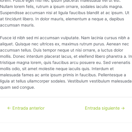
lorem. Fusce eget nisi nec ipsum placerat malesuada vel ut est.
Nullam lorem felis, rutrum a ipsum ornare, sodales iaculis magna.
Suspendisse accumsan nisi at ligula faucibus blandit at ac ipsum. Ut
at tincidunt libero. In dolor mauris, elementum a neque a, dapibus
accumsan mauris.
Fusce id nibh sed mi accumsan vulputate. Nam lacinia cursus nibh a
aliquet. Quisque nec ultrices ex, maximus rutrum purus. Aenean nec
accumsan tellus. Duis tempor neque ut nisi ornare, a luctus dolor
mollis. Donec interdum placerat lacus, et eleifend libero pharetra a. In
tristique magna lorem, quis faucibus arcu posuere eu. Sed venenatis
mollis odio, sit amet molestie neque iaculis quis. Interdum et
malesuada fames ac ante ipsum primis in faucibus. Pellentesque a
ligula at tellus ullamcorper sodales. Vestibulum vestibulum malesuada
quam sed congue.
←
Entrada anterior
Entrada siguiente
→