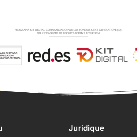
l
A propos de nous
Services
Galerie
Témo
u
Juridique