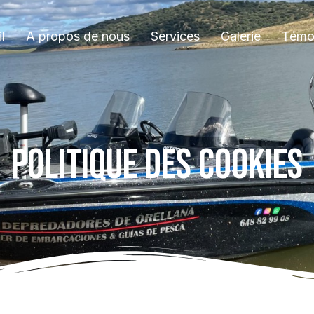
l
A propos de nous
Services
Galerie
Témo
POLITIQUE DES COOKIES